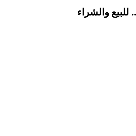
للبيع والشراء