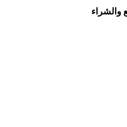
ع والشراء