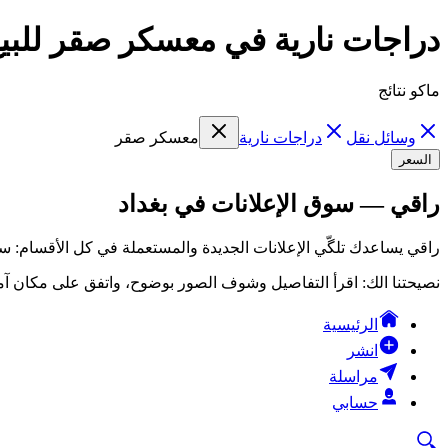
دراجات نارية في معسكر صقر للبيع
ماكو نتائج
وسائل نقل
دراجات نارية
معسكر صقر
السعر
راقي — سوق الإعلانات في بغداد
راقي يساعدك تلگّي الإعلانات الجديدة والمستعملة في كل الأقسام: سي
نصيحتنا الك: اقرأ التفاصيل وشوف الصور بوضوح، واتفق على مكان آمن
الرئيسية
انشر
مراسلة
حسابي