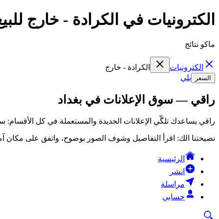
الكترونيات في الكرادة - خارج للبي
ماكو نتائج
الكترونيات
الكرادة - خارج
بلي
السعر
راقي — سوق الإعلانات في بغداد
راقي يساعدك تلگّي الإعلانات الجديدة والمستعملة في كل الأقسام: سي
نصيحتنا الك: اقرأ التفاصيل وشوف الصور بوضوح، واتفق على مكان آمن
الرئيسية
انشر
مراسلة
حسابي