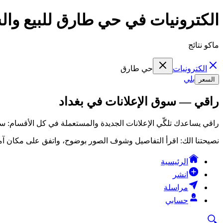
الكترونيات في حي طارق للبيع وال
ماكو نتائج
الكترونيات
حي طارق
بلي
السعر
راقي — سوق الإعلانات في بغداد
راقي يساعدك تلگّي الإعلانات الجديدة والمستعملة في كل الأقسام: سي
نصيحتنا الك: اقرأ التفاصيل وشوف الصور بوضوح، واتفق على مكان آمن
الرئيسية
انشر
مراسلة
حسابي