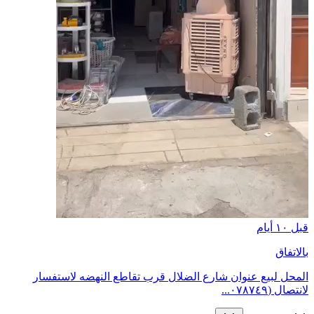
قبل ١٠ أيام
بالاتفاق
المحل لبيع عنوان شارع الضلال قرب تقاطع النهضه لاستفسار
لانتصال (٠٧٨٧٤٩...