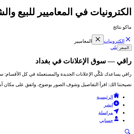
الكترونيات في المعاميير للبيع وال
ماكو نتائج
الكترونيات
المعاميير
بلي
السعر
راقي — سوق الإعلانات في بغداد
راقي يساعدك تلگّي الإعلانات الجديدة والمستعملة في كل الأقسام: سي
نصيحتنا الك: اقرأ التفاصيل وشوف الصور بوضوح، واتفق على مكان آمن
الرئيسية
انشر
مراسلة
حسابي