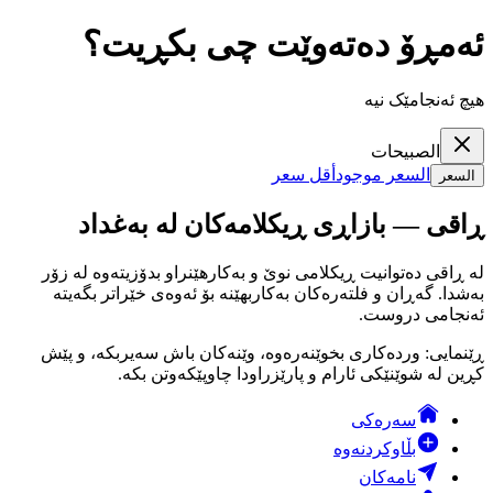
ئەمڕۆ دەتەوێت چی بکڕیت؟
هیچ ئەنجامێک نیە
الصبيحات
السعر موجود
أقل سعر
السعر
ڕاقی — بازاڕی ڕیکلامەکان لە بەغداد
لە ڕاقی دەتوانیت ڕیکلامی نوێ و بەکارهێنراو بدۆزیتەوە لە زۆر
بەشدا. گەڕان و فلتەرەکان بەکاربهێنە بۆ ئەوەی خێراتر بگەیتە
ئەنجامی دروست.
ڕێنمایی: وردەکاری بخوێنەرەوە، وێنەکان باش سەیربکە، و پێش
کڕین لە شوێنێکی ئارام و پارێزراودا چاوپێکەوتن بکە.
سەرەکی
بڵاوکردنەوە
نامەکان