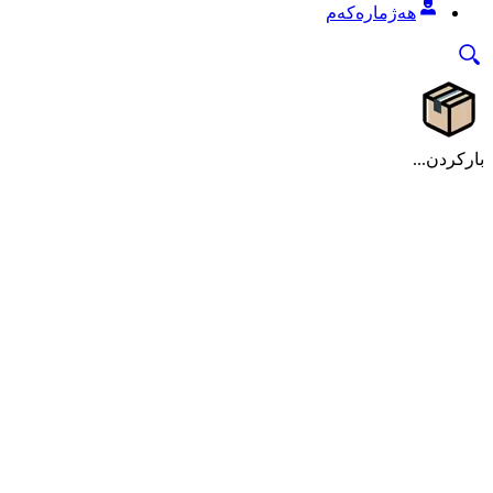
هەژمارەکەم
بارکردن...