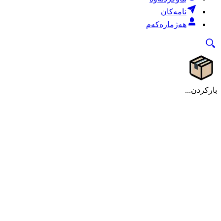
نامەکان
هەژمارەکەم
بارکردن...