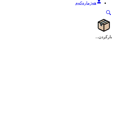
هەژمارەکەم
بارکردن...