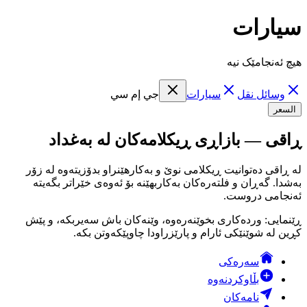
سيارات
هیچ ئەنجامێک نیە
وسائل نقل
سيارات
جي إم سي
السعر
ڕاقی — بازاڕی ڕیکلامەکان لە بەغداد
لە ڕاقی دەتوانیت ڕیکلامی نوێ و بەکارهێنراو بدۆزیتەوە لە زۆر
بەشدا. گەڕان و فلتەرەکان بەکاربهێنە بۆ ئەوەی خێراتر بگەیتە
ئەنجامی دروست.
ڕێنمایی: وردەکاری بخوێنەرەوە، وێنەکان باش سەیربکە، و پێش
کڕین لە شوێنێکی ئارام و پارێزراودا چاوپێکەوتن بکە.
سەرەکی
بڵاوکردنەوە
نامەکان