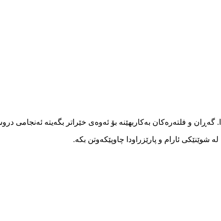
ا. گەڕان و فلتەرەکان بەکاربهێنە بۆ ئەوەی خێراتر بگەیتە ئەنجامی در
 شوێنێکی ئارام و پارێزراودا چاوپێکەوتن بکە.