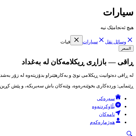
سيارات
هیچ ئەنجامێک نیە
وسائل نقل
سيارات
فيات
السعر
ڕاقی — بازاڕی ڕیکلامەکان لە بەغداد
لە ڕاقی دەتوانیت ڕیکلامی نوێ و بەکارهێنراو بدۆزیتەوە لە زۆر بەشد
ڕێنمایی: وردەکاری بخوێنەرەوە، وێنەکان باش سەیربکە، و پێش کڕین لە
سەرەکی
بڵاوکردنەوە
نامەکان
هەژمارەکەم