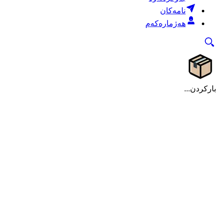
نامەکان
هەژمارەکەم
بارکردن...