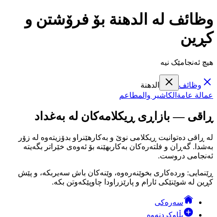
وظائف لە الدهنة بۆ فرۆشتن و
کڕین
هیچ ئەنجامێک نیە
وظائف
الدهنة
عمالة عامة
الكاشير والمطاعم
ڕاقی — بازاڕی ڕیکلامەکان لە بەغداد
لە ڕاقی دەتوانیت ڕیکلامی نوێ و بەکارهێنراو بدۆزیتەوە لە زۆر
بەشدا. گەڕان و فلتەرەکان بەکاربهێنە بۆ ئەوەی خێراتر بگەیتە
ئەنجامی دروست.
ڕێنمایی: وردەکاری بخوێنەرەوە، وێنەکان باش سەیربکە، و پێش
کڕین لە شوێنێکی ئارام و پارێزراودا چاوپێکەوتن بکە.
سەرەکی
بڵاوکردنەوە