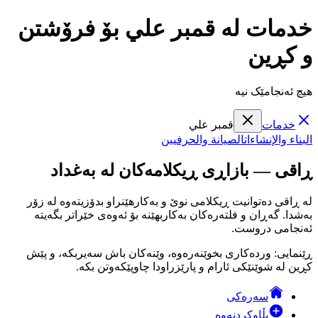
خدمات لە قمبر علي بۆ فرۆشتن
و کڕین
هیچ ئەنجامێک نیە
خدمات
قمبر علي
البناء والإنشاءات
الصيانة والحرفيين
ڕاقی — بازاڕی ڕیکلامەکان لە بەغداد
لە ڕاقی دەتوانیت ڕیکلامی نوێ و بەکارهێنراو بدۆزیتەوە لە زۆر
بەشدا. گەڕان و فلتەرەکان بەکاربهێنە بۆ ئەوەی خێراتر بگەیتە
ئەنجامی دروست.
ڕێنمایی: وردەکاری بخوێنەرەوە، وێنەکان باش سەیربکە، و پێش
کڕین لە شوێنێکی ئارام و پارێزراودا چاوپێکەوتن بکە.
سەرەکی
بڵاوکردنەوە