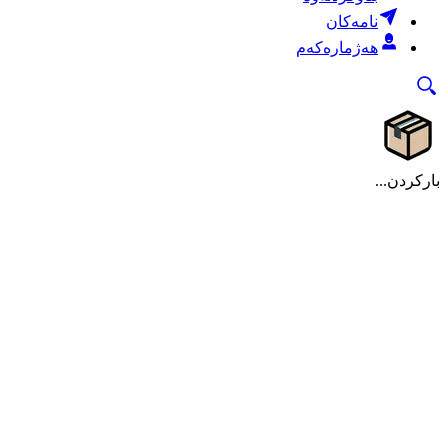
نامەکان
هەژمارەکەم
بارکردن...