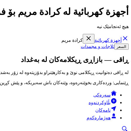
أجهزة كهربائية لە كرادة مريم بۆ 
هیچ ئەنجامێک نیە
أجهزة كهربائية
كرادة مريم
ثلاجات و مجمدات
السعر
ڕاقی — بازاڕی ڕیکلامەکان لە بەغداد
لە ڕاقی دەتوانیت ڕیکلامی نوێ و بەکارهێنراو بدۆزیتەوە لە زۆر بەشد
ڕێنمایی: وردەکاری بخوێنەرەوە، وێنەکان باش سەیربکە، و پێش کڕین لە
سەرەکی
بڵاوکردنەوە
نامەکان
هەژمارەکەم