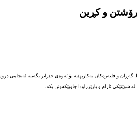
فرۆشتن و کڕین
ا. گەڕان و فلتەرەکان بەکاربهێنە بۆ ئەوەی خێراتر بگەیتە ئەنجامی در
 شوێنێکی ئارام و پارێزراودا چاوپێکەوتن بکە.