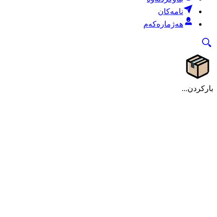
نامەکان
هەژمارەکەم
بارکردن...