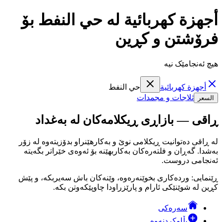
أجهزة كهربائية لە حي النفط بۆ
فرۆشتن و کڕین
هیچ ئەنجامێک نیە
أجهزة كهربائية
حي النفط
ثلاجات و مجمدات
السعر
ڕاقی — بازاڕی ڕیکلامەکان لە بەغداد
لە ڕاقی دەتوانیت ڕیکلامی نوێ و بەکارهێنراو بدۆزیتەوە لە زۆر
بەشدا. گەڕان و فلتەرەکان بەکاربهێنە بۆ ئەوەی خێراتر بگەیتە
ئەنجامی دروست.
ڕێنمایی: وردەکاری بخوێنەرەوە، وێنەکان باش سەیربکە، و پێش
کڕین لە شوێنێکی ئارام و پارێزراودا چاوپێکەوتن بکە.
سەرەکی
بڵاوکردنەوە