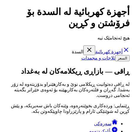
أجهزة كهربائية لە السدة بۆ
فرۆشتن و کڕین
هیچ ئەنجامێک نیە
أجهزة كهربائية
السدة
ثلاجات و مجمدات
السعر
ڕاقی — بازاڕی ڕیکلامەکان لە بەغداد
لە ڕاقی دەتوانیت ڕیکلامی نوێ و بەکارهێنراو بدۆزیتەوە لە زۆر
بەشدا. گەڕان و فلتەرەکان بەکاربهێنە بۆ ئەوەی خێراتر بگەیتە
ئەنجامی دروست.
ڕێنمایی: وردەکاری بخوێنەرەوە، وێنەکان باش سەیربکە، و پێش
کڕین لە شوێنێکی ئارام و پارێزراودا چاوپێکەوتن بکە.
سەرەکی
بڵاوکردنەوە