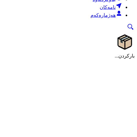
نامەکان
هەژمارەکەم
بارکردن...