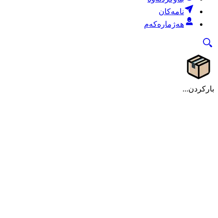
نامەکان
هەژمارەکەم
بارکردن...