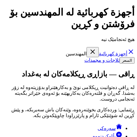
أجهزة كهربائية لە المهندسين بۆ
فرۆشتن و کڕین
هیچ ئەنجامێک نیە
أجهزة كهربائية
المهندسين
ثلاجات و مجمدات
السعر
ڕاقی — بازاڕی ڕیکلامەکان لە بەغداد
لە ڕاقی دەتوانیت ڕیکلامی نوێ و بەکارهێنراو بدۆزیتەوە لە زۆر
بەشدا. گەڕان و فلتەرەکان بەکاربهێنە بۆ ئەوەی خێراتر بگەیتە
ئەنجامی دروست.
ڕێنمایی: وردەکاری بخوێنەرەوە، وێنەکان باش سەیربکە، و پێش
کڕین لە شوێنێکی ئارام و پارێزراودا چاوپێکەوتن بکە.
سەرەکی
بڵاوکردنەوە