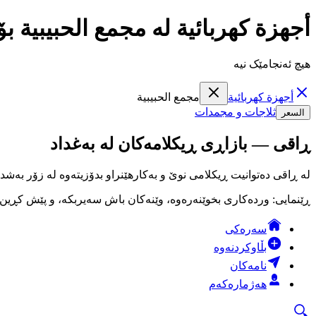
أجهزة كهربائية لە مجمع الحبيبية 
هیچ ئەنجامێک نیە
أجهزة كهربائية
مجمع الحبيبية
ثلاجات و مجمدات
السعر
ڕاقی — بازاڕی ڕیکلامەکان لە بەغداد
لە ڕاقی دەتوانیت ڕیکلامی نوێ و بەکارهێنراو بدۆزیتەوە لە زۆر بەشد
ڕێنمایی: وردەکاری بخوێنەرەوە، وێنەکان باش سەیربکە، و پێش کڕین لە
سەرەکی
بڵاوکردنەوە
نامەکان
هەژمارەکەم