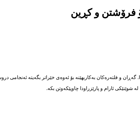
بۆ فرۆشتن و کڕین
ا. گەڕان و فلتەرەکان بەکاربهێنە بۆ ئەوەی خێراتر بگەیتە ئەنجامی در
 شوێنێکی ئارام و پارێزراودا چاوپێکەوتن بکە.