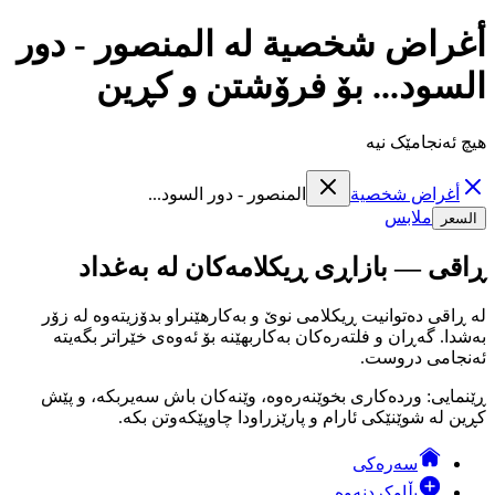
أغراض شخصية لە المنصور - دور
السود... بۆ فرۆشتن و کڕین
هیچ ئەنجامێک نیە
أغراض شخصية
المنصور - دور السود...
ملابس
السعر
ڕاقی — بازاڕی ڕیکلامەکان لە بەغداد
لە ڕاقی دەتوانیت ڕیکلامی نوێ و بەکارهێنراو بدۆزیتەوە لە زۆر
بەشدا. گەڕان و فلتەرەکان بەکاربهێنە بۆ ئەوەی خێراتر بگەیتە
ئەنجامی دروست.
ڕێنمایی: وردەکاری بخوێنەرەوە، وێنەکان باش سەیربکە، و پێش
کڕین لە شوێنێکی ئارام و پارێزراودا چاوپێکەوتن بکە.
سەرەکی
بڵاوکردنەوە