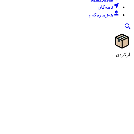
نامەکان
هەژمارەکەم
بارکردن...