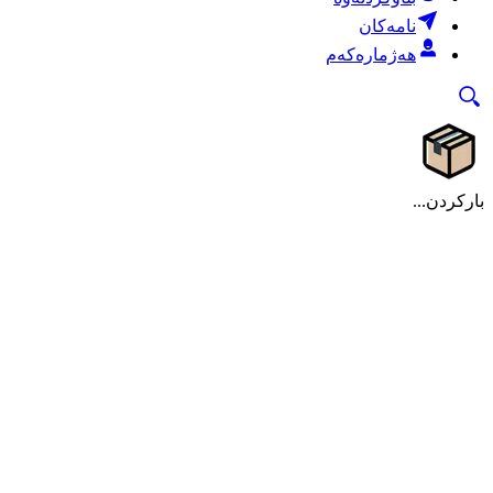
نامەکان
هەژمارەکەم
بارکردن...