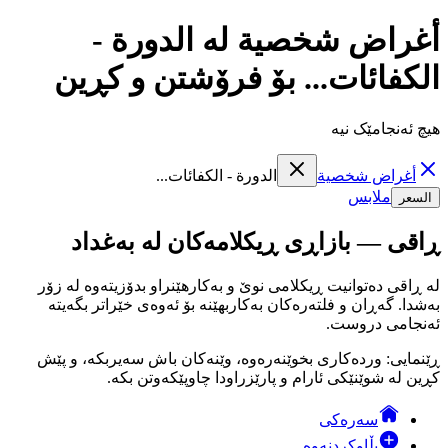
أغراض شخصية لە الدورة -
الكفائات... بۆ فرۆشتن و کڕین
هیچ ئەنجامێک نیە
أغراض شخصية
الدورة - الكفائات...
ملابس
السعر
ڕاقی — بازاڕی ڕیکلامەکان لە بەغداد
لە ڕاقی دەتوانیت ڕیکلامی نوێ و بەکارهێنراو بدۆزیتەوە لە زۆر
بەشدا. گەڕان و فلتەرەکان بەکاربهێنە بۆ ئەوەی خێراتر بگەیتە
ئەنجامی دروست.
ڕێنمایی: وردەکاری بخوێنەرەوە، وێنەکان باش سەیربکە، و پێش
کڕین لە شوێنێکی ئارام و پارێزراودا چاوپێکەوتن بکە.
سەرەکی
بڵاوکردنەوە