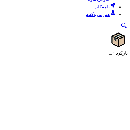
نامەکان
هەژمارەکەم
بارکردن...