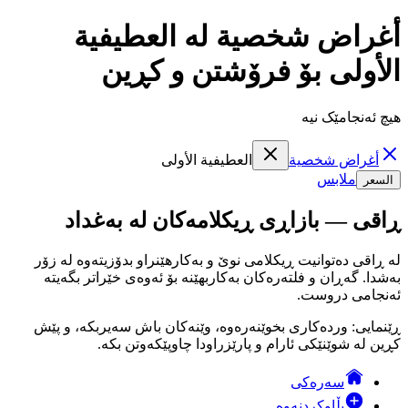
أغراض شخصية لە العطيفية
الأولى بۆ فرۆشتن و کڕین
هیچ ئەنجامێک نیە
أغراض شخصية
العطيفية الأولى
ملابس
السعر
ڕاقی — بازاڕی ڕیکلامەکان لە بەغداد
لە ڕاقی دەتوانیت ڕیکلامی نوێ و بەکارهێنراو بدۆزیتەوە لە زۆر
بەشدا. گەڕان و فلتەرەکان بەکاربهێنە بۆ ئەوەی خێراتر بگەیتە
ئەنجامی دروست.
ڕێنمایی: وردەکاری بخوێنەرەوە، وێنەکان باش سەیربکە، و پێش
کڕین لە شوێنێکی ئارام و پارێزراودا چاوپێکەوتن بکە.
سەرەکی
بڵاوکردنەوە