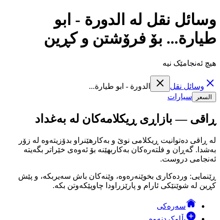
وسائل نقل لە الدورة - ابو
طيارة... بۆ فرۆشتن و کڕین
هیچ ئەنجامێک نیە
وسائل نقل
الدورة - ابو طيارة...
سيارات
السعر
ڕاقی — بازاڕی ڕیکلامەکان لە بەغداد
لە ڕاقی دەتوانیت ڕیکلامی نوێ و بەکارهێنراو بدۆزیتەوە لە زۆر
بەشدا. گەڕان و فلتەرەکان بەکاربهێنە بۆ ئەوەی خێراتر بگەیتە
ئەنجامی دروست.
ڕێنمایی: وردەکاری بخوێنەرەوە، وێنەکان باش سەیربکە، و پێش
کڕین لە شوێنێکی ئارام و پارێزراودا چاوپێکەوتن بکە.
سەرەکی
بڵاوکردنەوە