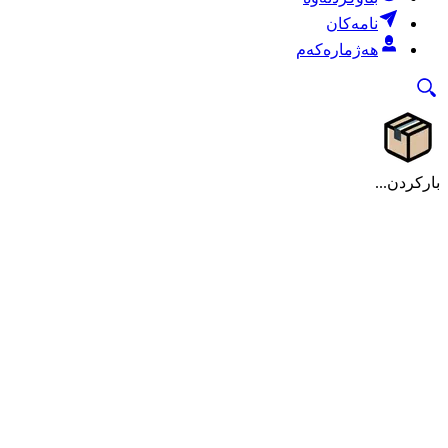
نامەکان
هەژمارەکەم
بارکردن...