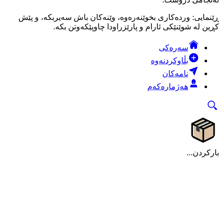
ڕێنمایی: وردەکاری بخوێنەرەوە، وێنەکان باش سەیربکە، و پێش
کڕین لە شوێنێکی ئارام و پارێزراودا چاوپێکەوتن بکە.
سەرەکی
بڵاوکردنەوە
نامەکان
هەژمارەکەم
بارکردن...