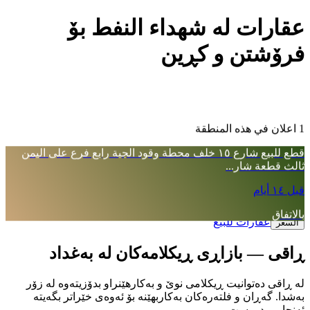
عقارات لە شهداء النفط بۆ
فرۆشتن و کڕین
1 اعلان في هذه المنطقة
قطع للبيع شارع ١٥ خلف محطة وقود الجبة رابع فرع على اليمن
ثالث قطعة شار...
قبل ١٤ أيام
عقارات
شهداء النفط
بالاتفاق
عقارات للبيع
السعر
ڕاقی — بازاڕی ڕیکلامەکان لە بەغداد
لە ڕاقی دەتوانیت ڕیکلامی نوێ و بەکارهێنراو بدۆزیتەوە لە زۆر
بەشدا. گەڕان و فلتەرەکان بەکاربهێنە بۆ ئەوەی خێراتر بگەیتە
ئەنجامی دروست.