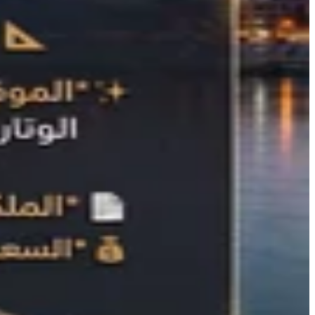
قبل ١٢ ساعات
بالاتفاق
عقارات
الشواكة
🏢 شقق للبيع في أبراج حيفا سيتي السكنية – شارع حيفا ✨ تتوفر شقق 
عقارات للبيع
السعر