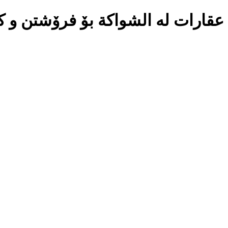
عقارات لە الشواكة بۆ فرۆشتن و ک