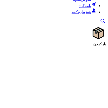
نامەکان
هەژمارەکەم
بارکردن...