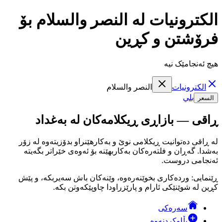
الكترونيات لە النصر والسلام بۆ
فرۆشتن و کڕین
هیچ ئەنجامێک نیە
الكترونيات
النصر والسلام
بلي
السعر
ڕاقی — بازاڕی ڕیکلامەکان لە بەغداد
لە ڕاقی دەتوانیت ڕیکلامی نوێ و بەکارهێنراو بدۆزیتەوە لە زۆر
بەشدا. گەڕان و فلتەرەکان بەکاربهێنە بۆ ئەوەی خێراتر بگەیتە
ئەنجامی دروست.
ڕێنمایی: وردەکاری بخوێنەرەوە، وێنەکان باش سەیربکە، و پێش
کڕین لە شوێنێکی ئارام و پارێزراودا چاوپێکەوتن بکە.
سەرەکی
بڵاوکردنەوە