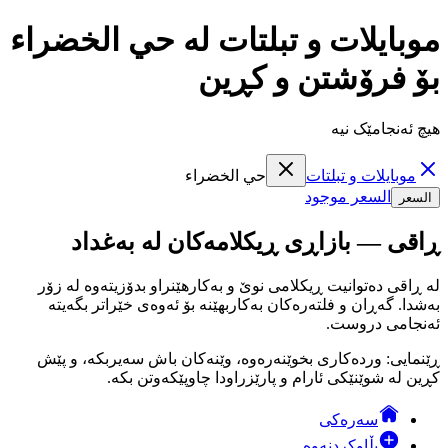
موبايلات و تبلتات لە حي الخضراء
بۆ فرۆشتن و کڕین
هیچ ئەنجامێک نیە
موبايلات و تبلتات
حي الخضراء
السعر موجود
السعر
ڕاقی — بازاڕی ڕیکلامەکان لە بەغداد
لە ڕاقی دەتوانیت ڕیکلامی نوێ و بەکارهێنراو بدۆزیتەوە لە زۆر
بەشدا. گەڕان و فلتەرەکان بەکاربهێنە بۆ ئەوەی خێراتر بگەیتە
ئەنجامی دروست.
ڕێنمایی: وردەکاری بخوێنەرەوە، وێنەکان باش سەیربکە، و پێش
کڕین لە شوێنێکی ئارام و پارێزراودا چاوپێکەوتن بکە.
سەرەکی
بڵاوکردنەوە