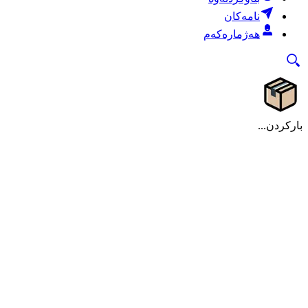
نامەکان
هەژمارەکەم
بارکردن...