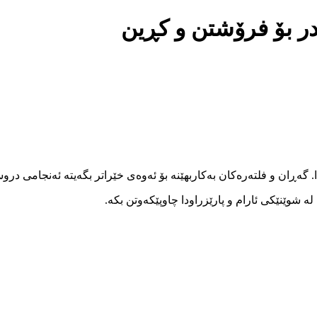
بدر بۆ فرۆشتن و کڕین
ا. گەڕان و فلتەرەکان بەکاربهێنە بۆ ئەوەی خێراتر بگەیتە ئەنجامی در
 شوێنێکی ئارام و پارێزراودا چاوپێکەوتن بکە.