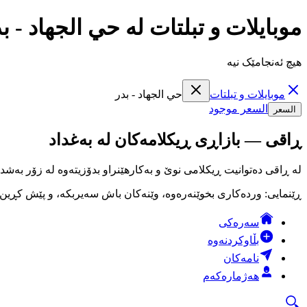
موبايلات و تبلتات لە حي الجهاد - 
هیچ ئەنجامێک نیە
موبايلات و تبلتات
حي الجهاد - بدر
السعر موجود
السعر
ڕاقی — بازاڕی ڕیکلامەکان لە بەغداد
لە ڕاقی دەتوانیت ڕیکلامی نوێ و بەکارهێنراو بدۆزیتەوە لە زۆر بەشد
ڕێنمایی: وردەکاری بخوێنەرەوە، وێنەکان باش سەیربکە، و پێش کڕین لە
سەرەکی
بڵاوکردنەوە
نامەکان
هەژمارەکەم