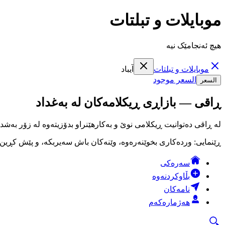
موبايلات و تبلتات
هیچ ئەنجامێک نیە
موبايلات و تبلتات
آيباد
السعر موجود
السعر
ڕاقی — بازاڕی ڕیکلامەکان لە بەغداد
لە ڕاقی دەتوانیت ڕیکلامی نوێ و بەکارهێنراو بدۆزیتەوە لە زۆر بەشد
ڕێنمایی: وردەکاری بخوێنەرەوە، وێنەکان باش سەیربکە، و پێش کڕین لە
سەرەکی
بڵاوکردنەوە
نامەکان
هەژمارەکەم