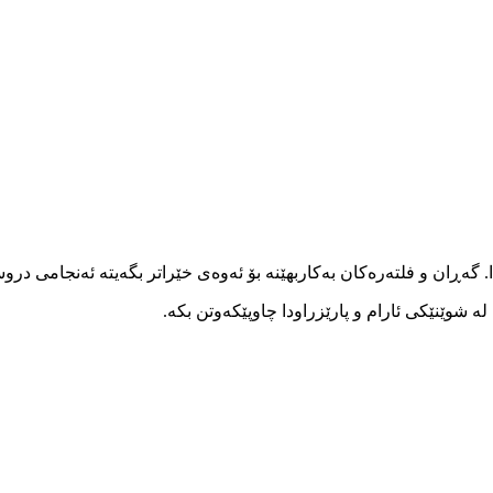
ا. گەڕان و فلتەرەکان بەکاربهێنە بۆ ئەوەی خێراتر بگەیتە ئەنجامی در
 شوێنێکی ئارام و پارێزراودا چاوپێکەوتن بکە.