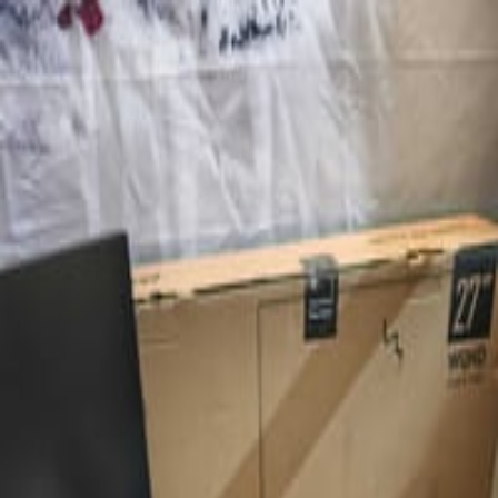
شتريد تشتري اليوم؟
قبل ١٥٧ أيام
‪٢١٠٬٠٠٠‬ دينار
شاشه msi optix g273qpf نظافة 100% 2k 27 165 fast ips 1m hdmi
2.0.b ما...
راقي — سوق الإعلانات في بغداد
راقي يساعدك تلگّي الإعلانات الجديدة والمستعملة في كل الأقسام:
سيارات، عقارات، موبايلات، أجهزة كهربائية، أغراض منزلية وأكثر.
استخدم البحث أو الفلاتر حتى توصل للإعلان المناسب بسرعة.
نصيحتنا الك: اقرأ التفاصيل وشوف الصور بوضوح، واتفق على مكان
آمن لرؤية المنتج قبل الشراء.
الرئيسية
انشر