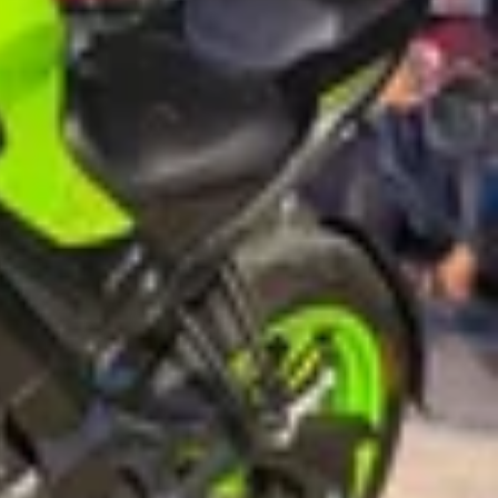
Benelli TRK 502 2021 فرصة لا تُعوّض لعشاق دراجات الأدفنشر والترحال! ...