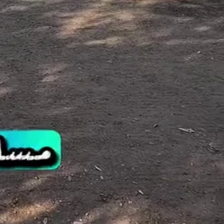
راقي
عقارات
عقارات للبيع
تفاصيل الإعلان
التفاصيل
قسم
عقارات للبيع
السعر
‪٦٠٠٬٠٠٠٬٠٠٠‬ دينار
العنوان
حي اور
مساحة