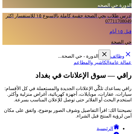
الدورة حي الصحه
ادرس طلاب بحي الصحة حقيبة كاملة بالاسبوع ١٥ للاستفسار اكثر
07711708049
قبل ١٥ أيام
حي الصحة
وظائف
الدورة - حي الصحة...
عمالة عامة
الكاشير والمطاعم
راقي — سوق الإعلانات في بغداد
راقي يساعدك تلگّي الإعلانات الجديدة والمستعملة في كل الأقسام:
سيارات، عقارات، موبايلات، أجهزة كهربائية، أغراض منزلية وأكثر.
استخدم البحث أو الفلاتر حتى توصل للإعلان المناسب بسرعة.
نصيحتنا الك: اقرأ التفاصيل وشوف الصور بوضوح، واتفق على مكان
آمن لرؤية المنتج قبل الشراء.
الرئيسية