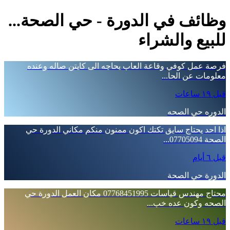
وظائف في الدورة - حي الصحة...
للبيع والشراء
فرصة عمل كوفي وقاعة العاب بحاجه الى كابتن صاله وعنده
معلومات عن الحا...
قبل ١٩ ساعات
الدوره حي الصحه
اذا احد يحتاج سايق تكتك اكون ممنون منكم مكاني الدورة حي
الصحة 07705094...
قبل ٦ أيام
الدورة حي الصحة
محتاج مهندس قياسات 07768451995 مكان العمل الدورة حي
الصحه وكون عده خب...
قبل ١٩ ساعات