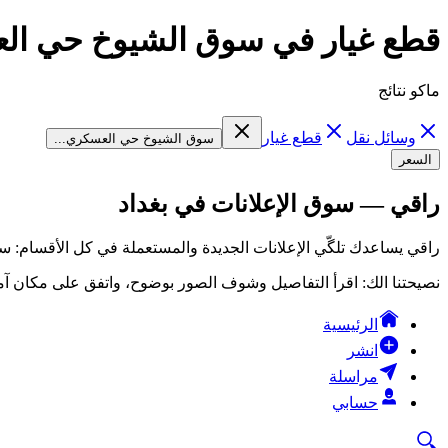
قطع غيار في سوق الشيوخ حي العس
ماكو نتائج
وسائل نقل
قطع غيار
سوق الشيوخ حي العسكري...
السعر
راقي — سوق الإعلانات في بغداد
راقي يساعدك تلگّي الإعلانات الجديدة والمستعملة في كل الأقسام: سي
نصيحتنا الك: اقرأ التفاصيل وشوف الصور بوضوح، واتفق على مكان آمن
الرئيسية
انشر
مراسلة
حسابي