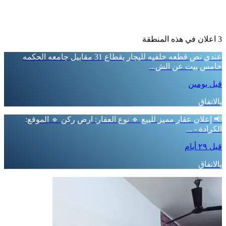
3 اعلان في هذه المنطقة
عندي نص قطعه خلفيه لليجار بقطاع 31 مقابيل جامعه الحكمه
خامس بيت عن الش...
قبل يومين
بالاتفاق
📢 إعلان عقار مميز للبيع 🔹 نوع العقار: ارض ركن 🔹 الموقع:
الكرادة - ...
قبل ٢٩ أيام
بالاتفاق