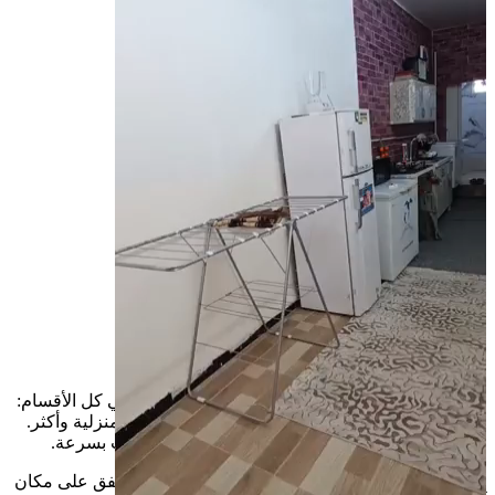
عقارات
الكرادة - طارق ابن...
عقارات للبيع
السعر
راقي — سوق الإعلانات في بغداد
راقي يساعدك تلگّي الإعلانات الجديدة والمستعملة في كل الأقسام:
سيارات، عقارات، موبايلات، أجهزة كهربائية، أغراض منزلية وأكثر.
استخدم البحث أو الفلاتر حتى توصل للإعلان المناسب بسرعة.
نصيحتنا الك: اقرأ التفاصيل وشوف الصور بوضوح، واتفق على مكان