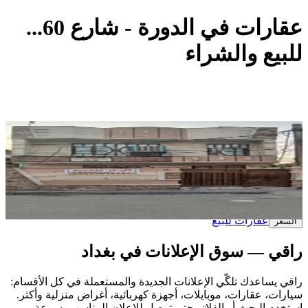
عقارات في الدورة - شارع 60...
للبيع والشراء
1 اعلان في هذه المنطقة
قبل ٢٨ أيام
بالاتفاق
دار للبيع مساحة 50 واقع حال 55 ركن على شارعين عنوان البيت
عقارات
الدورة - شارع 60...
بغداد الدورة...
عقارات للبيع
السعر
راقي — سوق الإعلانات في بغداد
راقي يساعدك تلگّي الإعلانات الجديدة والمستعملة في كل الأقسام:
سيارات، عقارات، موبايلات، أجهزة كهربائية، أغراض منزلية وأكثر.
استخدم البحث أو الفلاتر حتى توصل للإعلان المناسب بسرعة.