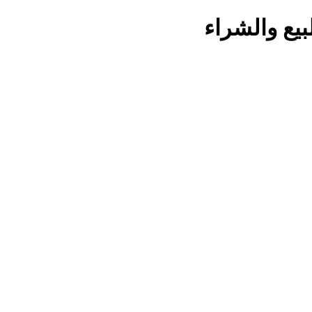
بيع والشراء