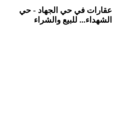
عقارات في حي الجهاد - حي
الشهداء... للبيع والشراء