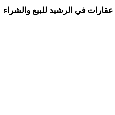
عقارات في الرشيد للبيع والشراء