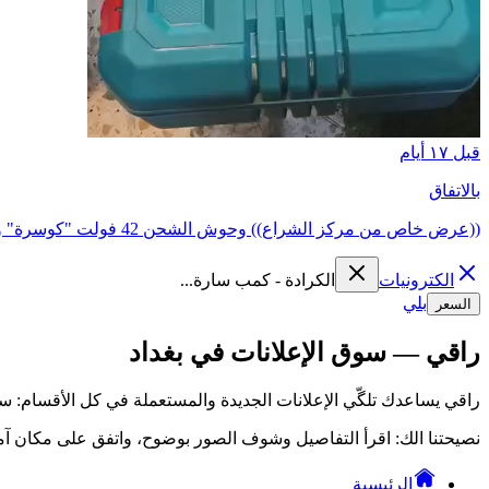
قبل ١٧ أيام
بالاتفاق
((عرض خاص من مركز الشراع)) وحوش الشحن 42 فولت "كوسرة" و"دريل" مركز الش...
الكترونيات
الكرادة - كمب سارة...
بلي
السعر
راقي — سوق الإعلانات في بغداد
راقي يساعدك تلگّي الإعلانات الجديدة والمستعملة في كل الأقسام: سي
نصيحتنا الك: اقرأ التفاصيل وشوف الصور بوضوح، واتفق على مكان آمن
الرئيسية