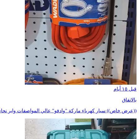
قبل ١٥ أيام
بالاتفاق
((عرض خاص)) سيار كهرباء ماركة "وادفو" عالي المواصفات واير نحاس ١٠٠ بال