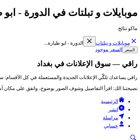
موبايلات و تبلتات في الدورة - ابو ط
ماكو نتائج
موبايلات و تبلتات
الدورة - ابو طيارة...
السعر موجود
السعر
راقي — سوق الإعلانات في بغداد
راقي يساعدك تلگّي الإعلانات الجديدة والمستعملة في كل الأقسام: سي
نصيحتنا الك: اقرأ التفاصيل وشوف الصور بوضوح، واتفق على مكان آمن
الرئيسية
انشر
مراسلة
حسابي